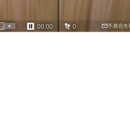
不具合を
00:00
0
簡単ハープ
クロンダイク
|
クリア統計: